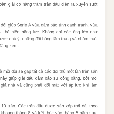
toàn giải có hàng trăm trận đấu diễn ra xuyên suốt
0 đội giúp Serie A vừa đảm bảo tính cạnh tranh, vừa
ội thể hiện năng lực. Không chỉ các ông lớn như
được chú ý, những đội bóng tầm trung và nhóm cuối
 đáng xem.
à mỗi đội sẽ gặp tất cả các đối thủ một lần trên sân
 này giúp giải đấu đảm bảo sự công bằng, bởi mỗi
 giả nhà và cũng phải đối mặt với áp lực khi làm
10 trận. Các trận đấu được sắp xếp trải dài theo
 khoảng tháng 8 và kết thúc vào tháng 5 năm sau.