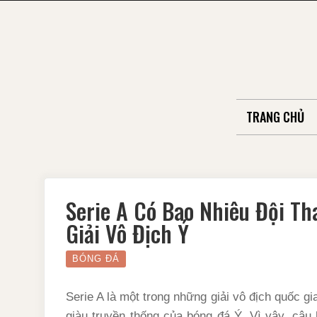
Skip
to
content
TRANG CHỦ
Serie A Có Bao Nhiêu Đội T
Giải Vô Địch Ý
BÓNG ĐÁ
Serie A là một trong những giải vô địch quốc gi
giàu truyền thống của bóng đá Ý. Vì vậy, câu 