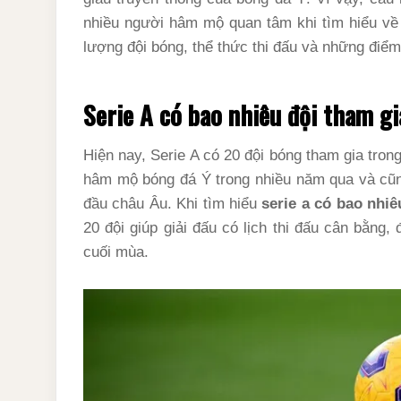
nhiều người hâm mộ quan tâm khi tìm hiểu về
lượng đội bóng, thể thức thi đấu và những điểm
Serie A có bao nhiêu đội tham gi
Hiện nay, Serie A có 20 đội bóng tham gia tron
hâm mộ bóng đá Ý trong nhiều năm qua và cũng
đầu châu Âu. Khi tìm hiểu
serie a có bao nhiê
20 đội giúp giải đấu có lịch thi đấu cân bằng,
cuối mùa.