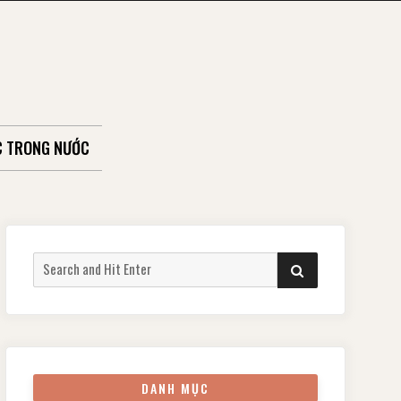
C TRONG NƯỚC
Search
SEARCH
for:
DANH MỤC