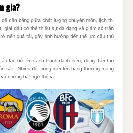
am gia?
p để cân bằng giữa chất lượng chuyên môn, lịch thi
, giải đấu có thể thiếu sự đa dạng và giảm số trận
 trở nên quá tải, gây ảnh hưởng đến thể lực cầu thủ
câu lạc bộ lớn cạnh tranh danh hiệu, đồng thời tạo
bản sắc. Nhiều đội bóng mới lên hạng thường mang
 và những bất ngờ thú vị.