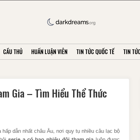
CẦU THỦ
HUẤN LUẬN VIÊN
TIN TỨC QUỐC TẾ
TIN TỨ
ham Gia – Tìm Hiểu Thể Thức
a hấp dẫn nhất châu Âu, nơi quy tụ nhiều câu lạc bộ
hỏi
serie a có bao nhiêu đội tham gia
luôn được