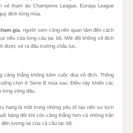
nh vé tham dự Champions League, Europa League
quy định từng mùa.
 tham gia
, người xem cũng nên quan tâm đến cách
ục tiêu của từng câu lạc bộ. Một đội không vô địch
nh được vé ra đấu trường châu lục.
ng căng thẳng không kém cuộc đua vô địch. Thông
 xuống chơi ở Serie B mùa sau. Điều này khiến các
a từng vòng đấu.
trụ hạng là một trong những yếu tố tạo nên sự kịch
cuối bảng đôi khi còn căng thẳng hơn cả những trận
 đến tương lai của cả câu lạc bộ.