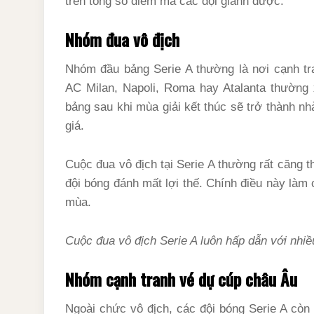
trên tổng số điểm mà các đội giành được.
Nhóm đua vô địch
Nhóm đầu bảng Serie A thường là nơi cạnh tra
AC Milan, Napoli, Roma hay Atalanta thường
bảng sau khi mùa giải kết thúc sẽ trở thành nh
giá.
Cuộc đua vô địch tại Serie A thường rất căng t
đội bóng đánh mất lợi thế. Chính điều này làm c
mùa.
Cuộc đua vô địch Serie A luôn hấp dẫn với nhiề
Nhóm cạnh tranh vé dự cúp châu Âu
Ngoài chức vô địch, các đội bóng Serie A còn 