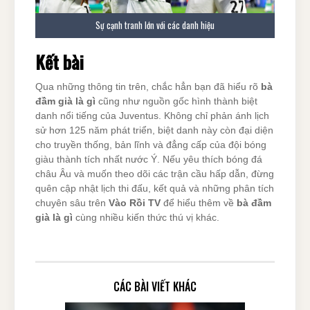
Sự cạnh tranh lớn với các danh hiệu
Kết bài
Qua những thông tin trên, chắc hẳn bạn đã hiểu rõ
bà
đầm già là gì
cũng như nguồn gốc hình thành biệt
danh nổi tiếng của Juventus. Không chỉ phản ánh lịch
sử hơn 125 năm phát triển, biệt danh này còn đại diện
cho truyền thống, bản lĩnh và đẳng cấp của đội bóng
giàu thành tích nhất nước Ý. Nếu yêu thích bóng đá
châu Âu và muốn theo dõi các trận cầu hấp dẫn, đừng
quên cập nhật lịch thi đấu, kết quả và những phân tích
chuyên sâu trên
Vào Rồi TV
để hiểu thêm về
bà đầm
già là gì
cùng nhiều kiến thức thú vị khác.
CÁC BÀI VIẾT KHÁC