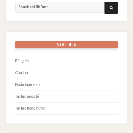
Search
SEARCH
for:
DANH MỤC
Bóng đá
Cầu thủ
Huấn luận viên
Tin tức quốc tế
Tin tức trong nước