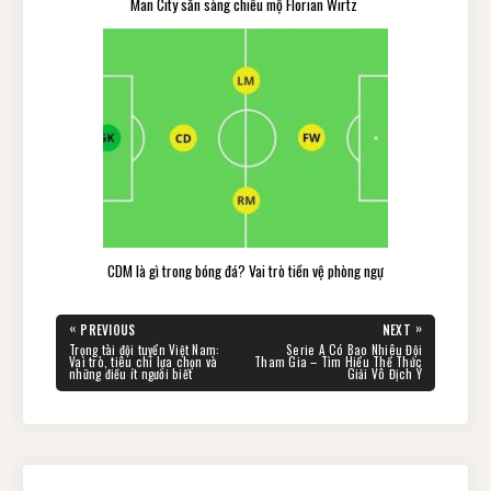
Man City sẵn sàng chiêu mộ Florian Wirtz
CDM là gì trong bóng đá? Vai trò tiền vệ phòng ngự
«
»
PREVIOUS
NEXT
PREVIOUS
NEXT
Trọng tài đội tuyển Việt Nam:
Serie A Có Bao Nhiêu Đội
POST:
POST:
Vai trò, tiêu chí lựa chọn và
Tham Gia – Tìm Hiểu Thể Thức
những điều ít người biết
Giải Vô Địch Ý