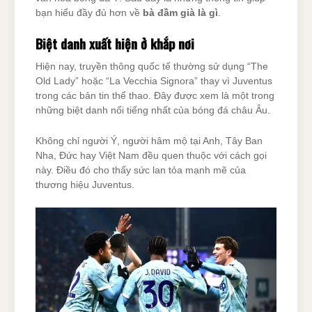
bạn hiểu đầy đủ hơn về
bà đầm già là gì
.
Biệt danh xuất hiện ở khắp nơi
Hiện nay, truyền thông quốc tế thường sử dụng “The
Old Lady” hoặc “La Vecchia Signora” thay vì Juventus
trong các bản tin thể thao. Đây được xem là một trong
những biệt danh nổi tiếng nhất của bóng đá châu Âu.
Không chỉ người Ý, người hâm mộ tại Anh, Tây Ban
Nha, Đức hay Việt Nam đều quen thuộc với cách gọi
này. Điều đó cho thấy sức lan tỏa mạnh mẽ của
thương hiệu Juventus.