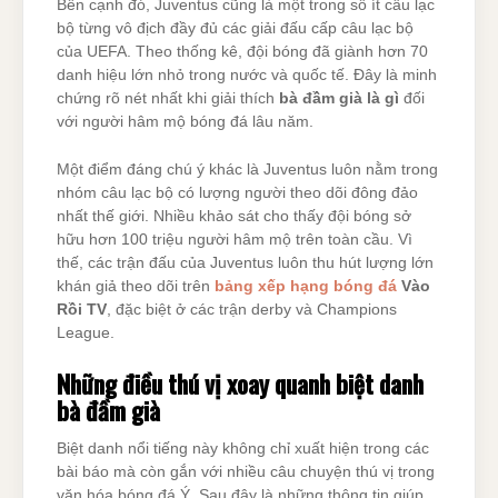
Bên cạnh đó, Juventus cũng là một trong số ít câu lạc
bộ từng vô địch đầy đủ các giải đấu cấp câu lạc bộ
của UEFA. Theo thống kê, đội bóng đã giành hơn 70
danh hiệu lớn nhỏ trong nước và quốc tế. Đây là minh
chứng rõ nét nhất khi giải thích
bà đầm già là gì
đối
với người hâm mộ bóng đá lâu năm.
Một điểm đáng chú ý khác là Juventus luôn nằm trong
nhóm câu lạc bộ có lượng người theo dõi đông đảo
nhất thế giới. Nhiều khảo sát cho thấy đội bóng sở
hữu hơn 100 triệu người hâm mộ trên toàn cầu. Vì
thế, các trận đấu của Juventus luôn thu hút lượng lớn
khán giả theo dõi trên
bảng xếp hạng bóng đá
Vào
Rồi TV
, đặc biệt ở các trận derby và Champions
League.
Những điều thú vị xoay quanh biệt danh
bà đầm già
Biệt danh nổi tiếng này không chỉ xuất hiện trong các
bài báo mà còn gắn với nhiều câu chuyện thú vị trong
văn hóa bóng đá Ý. Sau đây là những thông tin giúp