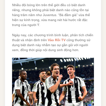
Nhiều đội bóng lớn trên thế giới đều có biệt danh
riêng, nhưng không phải biệt danh nào cũng tồn tại
hàng trăm năm như Juventus. “Bà đầm già” vừa thể
hiện sự kính trọng, vừa mang nét hài hước rất đặc
trưng của người Ý.
Ngày nay, các chương trình bình luận, phân tích chiến
thuật và nhận định trên
Vào Rồi TV
cũng thường sử
dụng biệt danh này nhằm tạo sự gần gũi với người
xem, đồng thời giúp nội dung sinh động hơn.