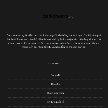
Darkdreams.org là điểm hẹn dành cho người yêu bóng đá, nơi bạn có thể khám phá
hành trình của các cầu thủ, dấu ấn của những huấn luyện viên tài năng và theo dõi
dòng chảy tin tức từ quốc tế đến trong nước, tất cả được cập nhật nhanh chóng,
mang đến cái nhìn đầy đủ và hấp dẫn về thế giới sân cỏ.
Danh Mục
Bóng đá
Cầu thủ
Huấn luận viên
Tin tức quốc tế