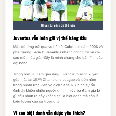
Những tài năng trẻ thể hiện
Juventus vẫn luôn giữ vị thế hàng đầu
Mặc dù từng trải qua vụ bê bối Calciopoli năm 2006 và
phải xuống Serie B, Juventus nhanh chóng trở lại chỉ
sau một mùa giải. Đây là minh chứng cho bản lĩnh của
đội bóng.
Trong hơn 20 năm gần đây, Juventus thường xuyên
góp mặt tại UEFA Champions League và luôn nằm
trong nhóm ứng viên vô địch Serie A. Chính sự ổn
định ấy khiến nhiều người khi tìm hiểu
bà đầm già là
gì
đều nhận ra đây không chỉ là biệt danh mà còn là
biểu tượng của sự trường tồn.
Vì sao biệt danh vẫn được yêu thích?