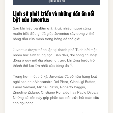
Lịch sử lâu đời
Lịch sử phát triển và những dấu ấn nổi
bật của Juventus
Sau khi hiểu
bà đầm già là gì
, nhiều người cũng
muốn biết điều gì đã giúp Juventus xây dựng vị thế
hàng đầu của mình trong bóng đá thế giới.
Juventus được thành lập tại thành phố Turin bởi một
nhóm học sinh trung học. Ban đầu, đội bóng chỉ hoạt
động ở quy mô địa phương trước khi từng bước trở
thành thế lực lớn nhất của bóng đá Ý.
Trong hơn một thế kỷ, Juventus đã sở hữu hàng loạt
ngôi sao như Alessandro Del Piero, Gianluigi Buffon,
Pavel Nedvěd, Michel Platini, Roberto Baggio,
Zinedine Zidane, Cristiano Ronaldo hay Paulo Dybala.
Những cái tên này góp phần tạo nên sức hút toàn cầu
cho đội bóng.