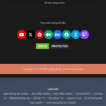
Tin tức trong nước
Theo dõi chúng tôi trên
Copyright © 2026 Bản quyền thuộc về darkdreams.org
Liên kết
xem bóng đá xoilac
•
trực tiếp xoilac
•
trực tiếp xoilac
•
SocoliveTV
•
cà khịa
tv
•
90phut bóng đá
•
Về Bờ TV
•
Ra Khơi TV
•
Vaoroi Live
•
tỷ số bóng đá
trực tuyến
•
xem bong da truc tuyến