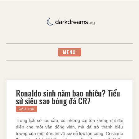
Skip
to
content
MENU
Ronaldo sinh năm bao nhiêu? Tiểu
sử siêu sao bóng đá CR7
CẦU THỦ
Trong lịch sử túc cầu, có những cái tên không chỉ đại
diện cho một vận động viên, mà đã trở thành biểu
tượng của một đức tin về sự nỗ lực tận cùng. Cristiano