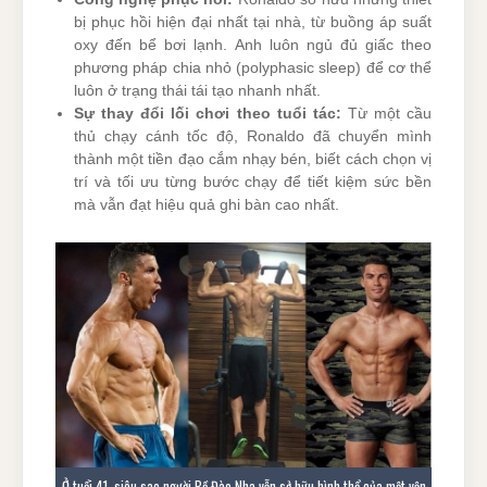
bị phục hồi hiện đại nhất tại nhà, từ buồng áp suất
oxy đến bể bơi lạnh. Anh luôn ngủ đủ giấc theo
phương pháp chia nhỏ (polyphasic sleep) để cơ thể
luôn ở trạng thái tái tạo nhanh nhất.
Sự thay đổi lối chơi theo tuổi tác:
Từ một cầu
thủ chạy cánh tốc độ, Ronaldo đã chuyển mình
thành một tiền đạo cắm nhạy bén, biết cách chọn vị
trí và tối ưu từng bước chạy để tiết kiệm sức bền
mà vẫn đạt hiệu quả ghi bàn cao nhất.
Ở tuổi 41, siêu sao người Bồ Đào Nha vẫn sở hữu hình thể của một vận