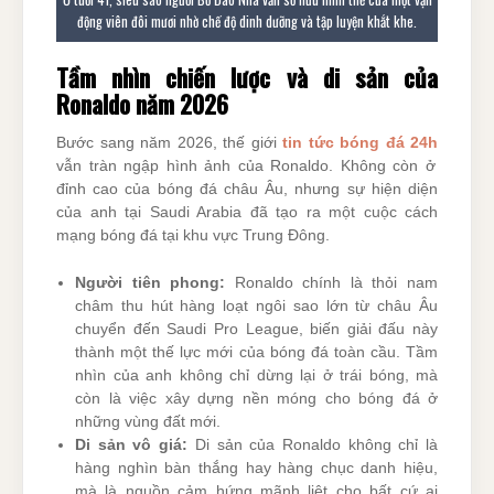
động viên đôi mươi nhờ chế độ dinh dưỡng và tập luyện khắt khe.
Tầm nhìn chiến lược và di sản của
Ronaldo năm 2026
Bước sang năm 2026, thế giới
tin tức bóng đá 24h
vẫn tràn ngập hình ảnh của Ronaldo. Không còn ở
đỉnh cao của bóng đá châu Âu, nhưng sự hiện diện
của anh tại Saudi Arabia đã tạo ra một cuộc cách
mạng bóng đá tại khu vực Trung Đông.
Người tiên phong:
Ronaldo chính là thỏi nam
châm thu hút hàng loạt ngôi sao lớn từ châu Âu
chuyển đến Saudi Pro League, biến giải đấu này
thành một thế lực mới của bóng đá toàn cầu. Tầm
nhìn của anh không chỉ dừng lại ở trái bóng, mà
còn là việc xây dựng nền móng cho bóng đá ở
những vùng đất mới.
Di sản vô giá:
Di sản của Ronaldo không chỉ là
hàng nghìn bàn thắng hay hàng chục danh hiệu,
mà là nguồn cảm hứng mãnh liệt cho bất cứ ai