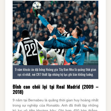
9 năm khoác áo đội bóng Hoàng gia Tây Ban Nha là quãng thời gian
rực rỡ nhất, nơi CR7 thiết lập những kỷ lục ghi bàn không tưởng.
Đỉnh cao chói lọi tại Real Madrid (2009 –
2018)
9 năm tại Bernabeu là quãng thời gian huy hoàng nhất
trong sự nghiệp của Ronaldo. Anh đã thiết lập những
kỷ lục vô tiền khoáng hậu: Ghi hơn 450 bàn thắng,