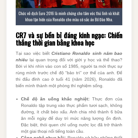
Chức vô địch Euro 2016 là minh chứng cho tầm vóc thủ lĩnh và khát
khao tận hiến của Ronaldo cho màu cờ sắc áo Bồ Đào Nha.
CR7 và sự bền bỉ đáng kinh ngạc: Chiến
thắng thời gian bằng khoa học
Tại sao việc biết
Cristiano Ronaldo sinh năm bao
nhiêu
lại quan trọng đối với giới y học và thể thao?
Bởi vì khi nhìn vào con số 1985, người ta mới thực sự
rùng mình trước chế độ “bảo trì” cơ thể của anh. Để
thi đấu đỉnh cao ở tuổi 41 (năm 2026), Ronaldo đã
biến mình thành một phòng thí nghiệm sống.
Chế độ ăn uống khắc nghiệt:
Thực đơn của
Ronaldo tập trung vào thực phẩm tươi sạch, không
đường, ít chất béo xấu. Anh chia nhỏ thành 6 bữa
ăn mỗi ngày để duy trì mức năng lượng ổn định.
Đặc biệt, thói quen chỉ uống nước lọc đã trở thành
một giai thoại nổi tiếng toàn cầu.
Công nghệ phục hồi:
Ronaldo sở hữu những thiết