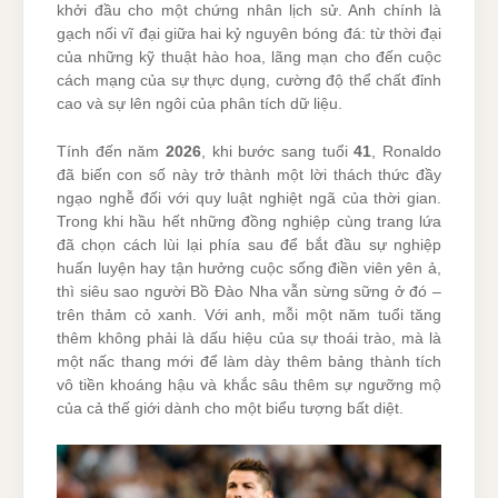
khởi đầu cho một chứng nhân lịch sử. Anh chính là
gạch nối vĩ đại giữa hai kỷ nguyên bóng đá: từ thời đại
của những kỹ thuật hào hoa, lãng mạn cho đến cuộc
cách mạng của sự thực dụng, cường độ thể chất đỉnh
cao và sự lên ngôi của phân tích dữ liệu.
Tính đến năm
2026
, khi bước sang tuổi
41
, Ronaldo
đã biến con số này trở thành một lời thách thức đầy
ngạo nghễ đối với quy luật nghiệt ngã của thời gian.
Trong khi hầu hết những đồng nghiệp cùng trang lứa
đã chọn cách lùi lại phía sau để bắt đầu sự nghiệp
huấn luyện hay tận hưởng cuộc sống điền viên yên ả,
thì siêu sao người Bồ Đào Nha vẫn sừng sững ở đó –
trên thảm cỏ xanh. Với anh, mỗi một năm tuổi tăng
thêm không phải là dấu hiệu của sự thoái trào, mà là
một nấc thang mới để làm dày thêm bảng thành tích
vô tiền khoáng hậu và khắc sâu thêm sự ngưỡng mộ
của cả thế giới dành cho một biểu tượng bất diệt.