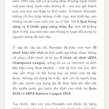
năm 1985 này, bất cứ ai cũng phải choáng ngợp trước
một bảo tàng danh hiệu khổng lồ – nơi lưu giữ thành
quả của hơn hai thập kỷ khổ luyện. Cristiano Ronaldo
không chỉ thu thập những chiếc cúp; anh thiết lập nên
những chuẩn mực mới cho sự vĩ đại. Với
5 Quả bóng
vàng
và
4 Chiếc giày vàng châu Âu
, anh đã khẳng
định vị thế của một siêu sao thống trị tuyệt đối trong kỷ
nguyên bóng đá hiện đại.
Ở cấp độ câu lạc bộ, Ronaldo đã thâu tóm hơn
30
danh hiệu lớn nhỏ
tại bốn quốc gia khác nhau. Đáng
nể phục nhất chính là kỷ lục
5 chức vô địch UEFA
Champions League
, trong đó có cú hat-trick vô địch
liên tiếp cùng Real Madrid – một kỳ tích mà cho đến
nay vẫn chưa có đội bóng hay cá nhân nào tái lập
được. Không chỉ dừng lại ở đó, anh còn là người thay
đổi vận mệnh của bóng đá Bồ Đào Nha khi dẫn dắt
đội tuyển quốc gia bước lên đỉnh cao nhất tại
Euro
2016
và
UEFA Nations League 2019
.
Tuy nhiên, tầm vóc của Ronaldo còn được đo bằng