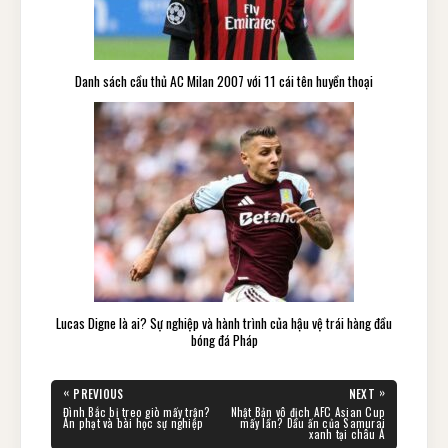
Danh sách cầu thủ AC Milan 2007 với 11 cái tên huyền thoại
Lucas Digne là ai? Sự nghiệp và hành trình của hậu vệ trái hàng đầu
bóng đá Pháp
«
»
PREVIOUS
NEXT
PREVIOUS
NEXT
Đình Bắc bị treo giò mấy trận?
Nhật Bản vô địch AFC Asian Cup
POST:
POST:
Án phạt và bài học sự nghiệp
mấy lần? Dấu ấn của Samurai
xanh tại châu Á