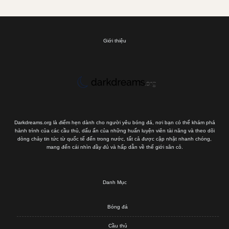
Giới thiệu
Darkdreams.org là điểm hẹn dành cho người yêu bóng đá, nơi bạn có thể khám phá
hành trình của các cầu thủ, dấu ấn của những huấn luyện viên tài năng và theo dõi
dòng chảy tin tức từ quốc tế đến trong nước, tất cả được cập nhật nhanh chóng,
mang đến cái nhìn đầy đủ và hấp dẫn về thế giới sân cỏ.
Danh Mục
Bóng đá
Cầu thủ