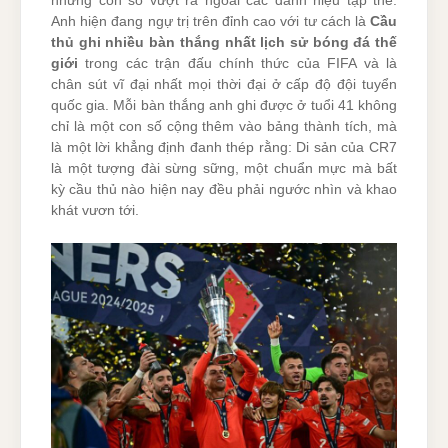
những con số vượt ra ngoài các danh hiệu tập thể.
Anh hiện đang ngự trị trên đỉnh cao với tư cách là
Cầu
thủ ghi nhiều bàn thắng nhất lịch sử bóng đá thế
giới
trong các trận đấu chính thức của FIFA và là
chân sút vĩ đại nhất mọi thời đại ở cấp độ đội tuyển
quốc gia. Mỗi bàn thắng anh ghi được ở tuổi 41 không
chỉ là một con số cộng thêm vào bảng thành tích, mà
là một lời khẳng định đanh thép rằng: Di sản của CR7
là một tượng đài sừng sững, một chuẩn mực mà bất
kỳ cầu thủ nào hiện nay đều phải ngước nhìn và khao
khát vươn tới.