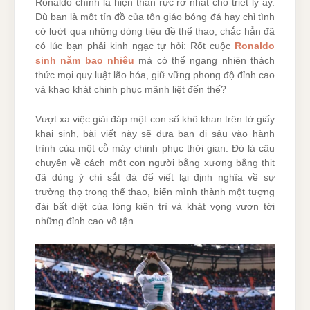
Ronaldo chính là hiện thân rực rỡ nhất cho triết lý ấy.
Dù bạn là một tín đồ của tôn giáo bóng đá hay chỉ tình
cờ lướt qua những dòng tiêu đề thể thao, chắc hẳn đã
có lúc bạn phải kinh ngạc tự hỏi: Rốt cuộc
Ronaldo
sinh năm bao nhiêu
mà có thể ngang nhiên thách
thức mọi quy luật lão hóa, giữ vững phong độ đỉnh cao
và khao khát chinh phục mãnh liệt đến thế?
Vượt xa việc giải đáp một con số khô khan trên tờ giấy
khai sinh, bài viết này sẽ đưa bạn đi sâu vào hành
trình của một cỗ máy chinh phục thời gian. Đó là câu
chuyện về cách một con người bằng xương bằng thịt
đã dùng ý chí sắt đá để viết lại định nghĩa về sự
trường thọ trong thể thao, biến mình thành một tượng
đài bất diệt của lòng kiên trì và khát vọng vươn tới
những đỉnh cao vô tận.