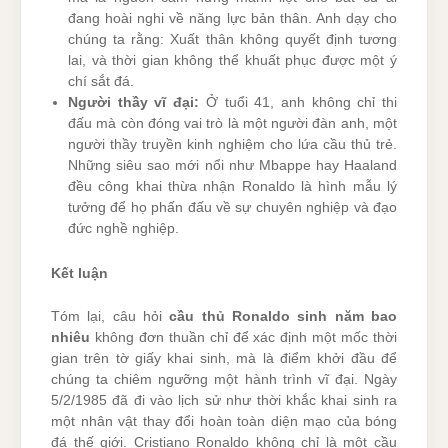
đang hoài nghi về năng lực bản thân. Anh dạy cho
chúng ta rằng: Xuất thân không quyết định tương
lai, và thời gian không thể khuất phục được một ý
chí sắt đá.
Người thầy vĩ đại:
Ở tuổi 41, anh không chỉ thi
đấu mà còn đóng vai trò là một người đàn anh, một
người thầy truyền kinh nghiệm cho lứa cầu thủ trẻ.
Những siêu sao mới nổi như Mbappe hay Haaland
đều công khai thừa nhận Ronaldo là hình mẫu lý
tưởng để họ phấn đấu về sự chuyên nghiệp và đạo
đức nghề nghiệp.
Kết luận
Tóm lại, câu hỏi
cầu thủ Ronaldo sinh năm bao
nhiêu
không đơn thuần chỉ để xác định một mốc thời
gian trên tờ giấy khai sinh, mà là điểm khởi đầu để
chúng ta chiêm ngưỡng một hành trình vĩ đại. Ngày
5/2/1985 đã đi vào lịch sử như thời khắc khai sinh ra
một nhân vật thay đổi hoàn toàn diện mạo của bóng
đá thế giới. Cristiano Ronaldo không chỉ là một cầu