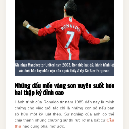
Gia nhập Manchester United năm 2003, Ronaldo bắt đầu hành trình lột
xác dưới bàn tay nhào nặn của người thầy vĩ đại Sir Alex Ferguson.
Những dấu mốc vàng son xuyên suốt hơn
hai thập kỷ đỉnh cao
Hành trình của Ronaldo từ năm 1985 đến nay là minh
chứng cho việc tuổi tác chỉ là những con số nếu bạn
sở hữu một kỷ luật thép. Sự nghiệp của anh có thể
chia thành những chương sử thi rực rỡ mà bất cứ
Cầu
thủ
nào cũng phải mơ ước.