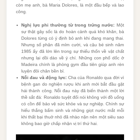
còn mẹ anh, bà Maria Dolores, là một đầu bếp và lao
công.
Nghị lực phi thường từ trong trứng nước:
Một
sự thật gây sốc là do hoàn cảnh quá khó khăn, bà
Dolores từng có ý định bỏ anh khi đang mang thai.
Nhưng số phận đã mỉm cười, và cậu bé sinh năm
1985 ấy đã lớn lên trong sự thiếu thốn về vật chất
nhưng lại dồi dào về ý chí. Những con phố dốc ở
Madeira chính là phòng gym đầu tiên giúp anh rèn
luyện đôi chân bền bỉ.
Nỗi đau và động lực:
Cha của Ronaldo qua đời vì
bệnh gan do nghiện rượu khi anh mới bắt đầu gặt
hái thành công. Nỗi đau này đã biến thành một lời
thề sắt đá: Ronaldo tuyệt đối nói không với đồ uống
có cồn để bảo vệ sức khỏe và sự nghiệp. Chính sự
hiếu thắng bẩm sinh và những giọt nước mắt mỗi
khi thất bại thuở nhỏ đã nhào nặn nên một siêu sao
không bao giờ chấp nhận vị trí thứ hai.