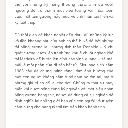
thủ với những kỹ năng thượng thừa; anh đã vượt
ngưỡng để trở thành một biểu tượng văn hóa toàn
cầu, một tấm gương mẫu mực về tinh thần tận hiến và
kỷ luật thép.
Dù thời gian có khắc nghiệt đến đâu, dù những kỷ lục
vô tiền khoáng hậu của anh có thể bị xô đổ bởi những
tài năng tương lai, nhưng tinh thần Ronaldo – ý chí
quật cường vươn lên từ những khu ổ chuột nghèo khó
tại Madeira để bước lên đỉnh cao vinh quang – sẽ mãi
mãi là một phần của di sản bất tử. Siêu sao sinh năm
1985 này đã chứng minh rằng, tầm ảnh hưởng của
một con người không nằm ở số năm họ tồn tại, mà ở
những giá trị họ để lại cho đời. Chúng ta thật sự may
mắn khi được sống cùng kỷ nguyên với một siêu nhân
bằng xương bằng thịt, người đã dùng cả sự nghiệp để
định nghĩa lại những giới hạn của con người và truyền
cảm hứng cho hàng tỷ trái tim trên khắp hành tinh.