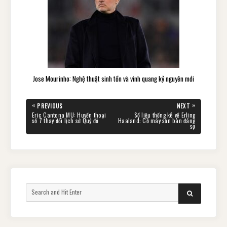
Jose Mourinho: Nghệ thuật sinh tồn và vinh quang kỷ nguyên mới
«
»
PREVIOUS
NEXT
PREVIOUS
NEXT
Eric Cantona MU: Huyền thoại
Số liệu thống kê về Erling
POST:
POST:
số 7 thay đổi lịch sử Quỷ đỏ
Haaland: Cỗ máy săn bàn đáng
sợ
Search
SEARCH
for: