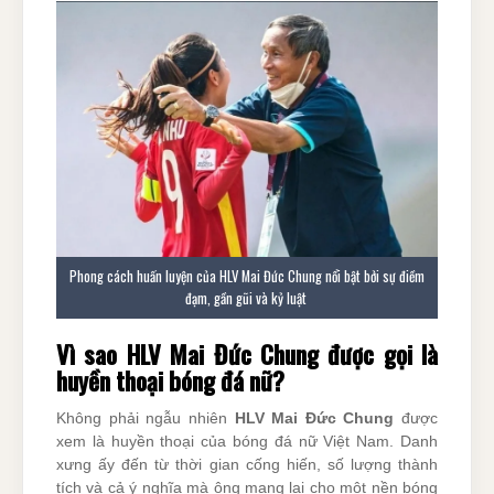
Phong cách huấn luyện của HLV Mai Đức Chung nổi bật bởi sự điềm
đạm, gần gũi và kỷ luật
Vì sao HLV Mai Đức Chung được gọi là
huyền thoại bóng đá nữ?
Không phải ngẫu nhiên
HLV Mai Đức Chung
được
xem là huyền thoại của bóng đá nữ Việt Nam. Danh
xưng ấy đến từ thời gian cống hiến, số lượng thành
tích và cả ý nghĩa mà ông mang lại cho một nền bóng