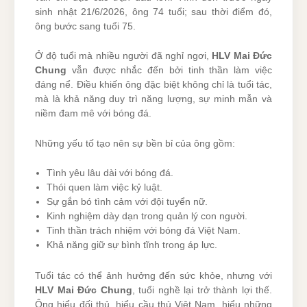
sinh nhật 21/6/2026, ông 74 tuổi; sau thời điểm đó,
ông bước sang tuổi 75.
Ở độ tuổi mà nhiều người đã nghỉ ngơi,
HLV Mai Đức
Chung
vẫn được nhắc đến bởi tinh thần làm việc
đáng nể. Điều khiến ông đặc biệt không chỉ là tuổi tác,
mà là khả năng duy trì năng lượng, sự minh mẫn và
niềm đam mê với bóng đá.
Những yếu tố tạo nên sự bền bỉ của ông gồm:
Tình yêu lâu dài với bóng đá.
Thói quen làm việc kỷ luật.
Sự gắn bó tình cảm với đội tuyển nữ.
Kinh nghiệm dày dạn trong quản lý con người.
Tinh thần trách nhiệm với bóng đá Việt Nam.
Khả năng giữ sự bình tĩnh trong áp lực.
Tuổi tác có thể ảnh hưởng đến sức khỏe, nhưng với
HLV Mai Đức Chung
, tuổi nghề lại trở thành lợi thế.
Ông hiểu đối thủ, hiểu cầu thủ Việt Nam, hiểu những