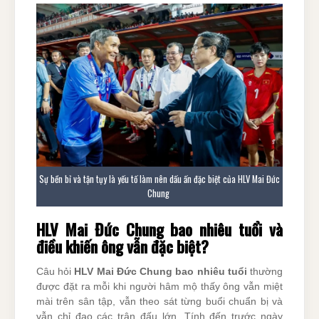
Sự bền bỉ và tận tụy là yếu tố làm nên dấu ấn đặc biệt của HLV Mai Đức
Chung
HLV Mai Đức Chung bao nhiêu tuổi và
điều khiến ông vẫn đặc biệt?
Câu hỏi
HLV Mai Đức Chung bao nhiêu tuổi
thường
được đặt ra mỗi khi người hâm mộ thấy ông vẫn miệt
mài trên sân tập, vẫn theo sát từng buổi chuẩn bị và
vẫn chỉ đạo các trận đấu lớn. Tính đến trước ngày