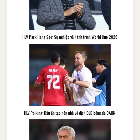
HLV Park Hang Seo: Sự nghiệp và hành trình World Cup 2026
HLV Polking: Dấu ấn tạo nên nhà vô địch CLB bóng đá CAHN