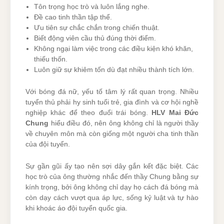
Tôn trọng học trò và luôn lắng nghe.
Đề cao tinh thần tập thể.
Ưu tiên sự chắc chắn trong chiến thuật.
Biết động viên cầu thủ đúng thời điểm.
Không ngại làm việc trong các điều kiện khó khăn,
thiếu thốn.
Luôn giữ sự khiêm tốn dù đạt nhiều thành tích lớn.
Với bóng đá nữ, yếu tố tâm lý rất quan trọng. Nhiều
tuyển thủ phải hy sinh tuổi trẻ, gia đình và cơ hội nghề
nghiệp khác để theo đuổi trái bóng.
HLV Mai Đức
Chung
hiểu điều đó, nên ông không chỉ là người thầy
về chuyên môn mà còn giống một người cha tinh thần
của đội tuyển.
Sự gần gũi ấy tạo nên sợi dây gắn kết đặc biệt. Các
học trò của ông thường nhắc đến thầy Chung bằng sự
kính trọng, bởi ông không chỉ dạy họ cách đá bóng mà
còn dạy cách vượt qua áp lực, sống kỷ luật và tự hào
khi khoác áo đội tuyển quốc gia.