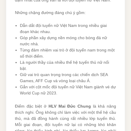
đậm nhất của ông vẫn là với đội tuyển nữ Việt Nam.
Những chặng đường đáng chú ý gồm:
Dẫn dắt đội tuyển nữ Việt Nam trong nhiều giai
đoạn khác nhau.
Góp phần xây dựng nền móng cho bóng đá nữ
nước nhà.
Từng đảm nhiệm vai trò ở đội tuyển nam trong một
số thời điểm.
Là người thầy của nhiều thế hệ tuyển thủ nữ nổi
bật.
Giữ vai trò quan trọng trong các chiến dịch SEA
Games, AFF Cup và vòng loại châu Á.
Gắn với cột mốc đội tuyển nữ Việt Nam giành vé dự
World Cup nữ 2023.
Điểm đặc biệt ở
HLV Mai Đức Chung
là khả năng
thích nghi. Ông không chỉ làm việc với một thế hệ cầu
thủ, mà đã đồng hành cùng rất nhiều lớp tuyển thủ.
Mỗi giai đoạn, đội tuyển nữ lại có những khó khăn
riêng: lúc thiếu kinh phí, lúc thiếu lực lượng, lúc phải