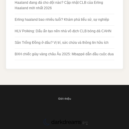
Haaland đang đá cho đội nào? Cập nhật CLB của Erling
Haaland mới nhất 2026
Erling haaland bao nhiêu tuổi? Khám phá tiểu sử, sự nghiệp
HLV Polking: Dấu ấn tạo nên nhà vô địch CLB bóng đá CAHN
Sân Trống Đồng ở đâu? Vị trí, sức chứa và thông tin hữu ích
BXH chiếc giày vàng châu Âu 2025: Mbappé dẫn đầu cuộc đua
Giới thiệu