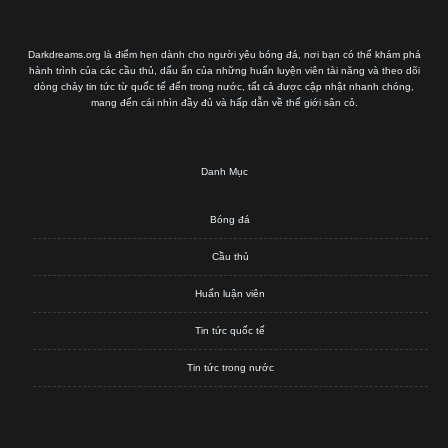
Darkdreams.org là điểm hẹn dành cho người yêu bóng đá, nơi bạn có thể khám phá
hành trình của các cầu thủ, dấu ấn của những huấn luyện viên tài năng và theo dõi
dòng chảy tin tức từ quốc tế đến trong nước, tất cả được cập nhật nhanh chóng,
mang đến cái nhìn đầy đủ và hấp dẫn về thế giới sân cỏ.
Danh Mục
Bóng đá
Cầu thủ
Huấn luận viên
Tin tức quốc tế
Tin tức trong nước