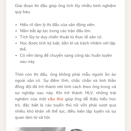
Giai đoạn thi đấu giúp ông tích lũy nhiều kinh nghiệm
quý báu:
Hiểu rõ tâm lý thi đấu của vận động viên.
Nắm bắt áp lực trong các trận đấu lớn.
Tích lũy tư duy chiến thuật từ thực tế sân cỏ.
Học được tính kỷ luật, bền bỉ và trách nhiệm với tập
thể.
Có nền tảng để chuyển sang công tác huấn luyện
sau này.
Thời còn thi đấu, ông không phải mẫu người ồn ào
ngoài sân cỏ. Sự điềm tĩnh, chắc chắn và tinh thần
đồng đội đã trở thành nét tính cách theo ông trong cả
sự nghiệp sau này. Khi trở thành HLV, những trải
nghiệm của một
cầu thủ
giúp ông dễ thấu hiểu học
trò, đặc biệt là các tuyển thủ nữ vốn phải vượt qua
nhiều khó khăn về thể lực, điều kiện tập luyện và sự
quan tâm từ xã hội.