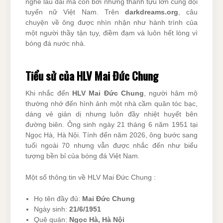
nghề lâu dài mà còn bởi những thành tựu lớn cùng đội
tuyển nữ Việt Nam. Trên
darkdreams.org
, câu
chuyện về ông được nhìn nhận như hành trình của
một người thầy tận tụy, điềm đạm và luôn hết lòng vì
bóng đá nước nhà.
Tiểu sử của HLV Mai Đức Chung
Khi nhắc đến
HLV Mai Đức Chung
, người hâm mộ
thường nhớ đến hình ảnh một nhà cầm quân tóc bạc,
dáng vẻ giản dị nhưng luôn đầy nhiệt huyết bên
đường biên. Ông sinh ngày 21 tháng 6 năm 1951 tại
Ngọc Hà, Hà Nội. Tính đến năm 2026, ông bước sang
tuổi ngoài 70 nhưng vẫn được nhắc đến như biểu
tượng bền bỉ của bóng đá Việt Nam.
Một số thông tin về HLV Mai Đức Chung :
Họ tên đầy đủ:
Mai Đức Chung
Ngày sinh:
21/6/1951
Quê quán:
Ngọc Hà, Hà Nội