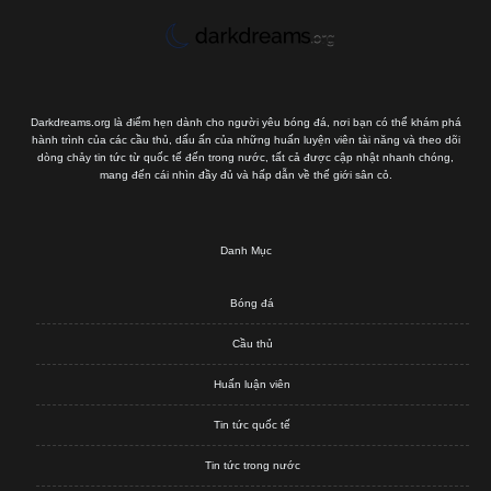
Darkdreams.org là điểm hẹn dành cho người yêu bóng đá, nơi bạn có thể khám phá
hành trình của các cầu thủ, dấu ấn của những huấn luyện viên tài năng và theo dõi
dòng chảy tin tức từ quốc tế đến trong nước, tất cả được cập nhật nhanh chóng,
mang đến cái nhìn đầy đủ và hấp dẫn về thế giới sân cỏ.
Danh Mục
Bóng đá
Cầu thủ
Huấn luận viên
Tin tức quốc tế
Tin tức trong nước