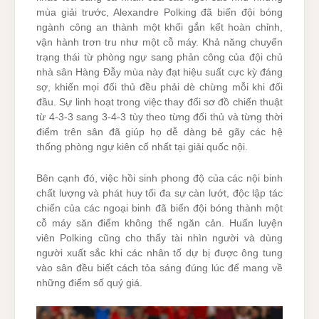
mùa giải trước, Alexandre Polking đã biến đội bóng
ngành công an thành một khối gắn kết hoàn chỉnh,
vận hành trơn tru như một cỗ máy. Khả năng chuyển
trạng thái từ phòng ngự sang phản công của đội chủ
nhà sân Hàng Đẫy mùa này đạt hiệu suất cực kỳ đáng
sợ, khiến mọi đối thủ đều phải dè chừng mỗi khi đối
đầu. Sự linh hoạt trong việc thay đổi sơ đồ chiến thuật
từ 4-3-3 sang 3-4-3 tùy theo từng đối thủ và từng thời
điểm trên sân đã giúp họ dễ dàng bẻ gãy các hệ
thống phòng ngự kiên cố nhất tại giải quốc nội.
Bên cạnh đó, việc hồi sinh phong độ của các nội binh
chất lượng và phát huy tối đa sự càn lướt, độc lập tác
chiến của các ngoại binh đã biến đội bóng thành một
cỗ máy săn điểm không thể ngăn cản. Huấn luyện
viên Polking cũng cho thấy tài nhìn người và dùng
người xuất sắc khi các nhân tố dự bị được ông tung
vào sân đều biết cách tỏa sáng đúng lúc để mang về
những điểm số quý giá.