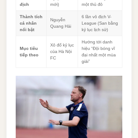
địch
mới)
một thủ đô
Thành tích
6 lần vô địch V-
Nguyễn
cá nhân
League (San bằng
Quang Hải
nổi bật
kỷ lục lịch sử)
Hướng tới danh
Xô đổ kỷ lục
Mục tiêu
hiệu “Đội bóng vĩ
của Hà Nội
tiếp theo
đại nhất một mùa
FC
giải”