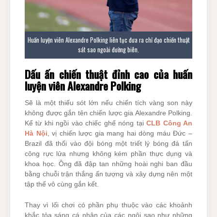
Huấn luyện viên Alexandre Polking liên tục đưa ra chỉ đạo chiến thuật
sát sao ngoài đường biên.
Dấu ấn chiến thuật đỉnh cao của huấn
luyện viên Alexandre Polking
Sẽ là một thiếu sót lớn nếu chiến tích vàng son này
không được gắn tên chiến lược gia Alexandre Polking.
Kể từ khi ngồi vào chiếc ghế nóng tại
CLB Công An
Hà Nội
, vị chiến lược gia mang hai dòng máu Đức –
Brazil đã thổi vào đội bóng một triết lý bóng đá tấn
công rực lửa nhưng không kém phần thực dụng và
khoa học. Ông đã đập tan những hoài nghi ban đầu
bằng chuỗi trận thắng ấn tượng và xây dựng nên một
tập thể vô cùng gắn kết.
Thay vì lối chơi có phần phụ thuộc vào các khoảnh
khắc tỏa sáng cá nhân của các ngôi sao như những