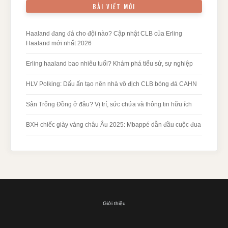
BÀI VIẾT MỚI
Haaland đang đá cho đội nào? Cập nhật CLB của Erling
Haaland mới nhất 2026
Erling haaland bao nhiêu tuổi? Khám phá tiểu sử, sự nghiệp
HLV Polking: Dấu ấn tạo nên nhà vô địch CLB bóng đá CAHN
Sân Trống Đồng ở đâu? Vị trí, sức chứa và thông tin hữu ích
BXH chiếc giày vàng châu Âu 2025: Mbappé dẫn đầu cuộc đua
Giới thiệu