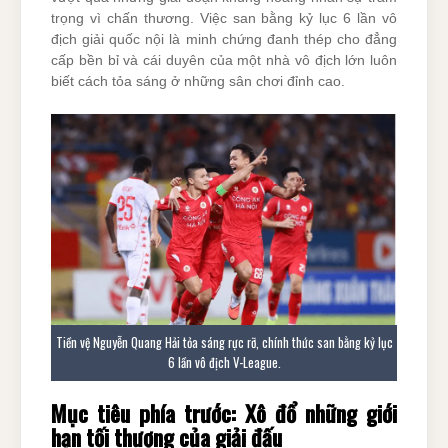
trọng vì chấn thương. Việc san bằng kỷ lục 6 lần vô
địch giải quốc nội là minh chứng đanh thép cho đẳng
cấp bền bỉ và cái duyên của một nhà vô địch lớn luôn
biết cách tỏa sáng ở những sân chơi đỉnh cao.
Tiền vệ Nguyễn Quang Hải tỏa sáng rực rỡ, chính thức san bằng kỷ lục
6 lần vô địch V-League.
Mục tiêu phía trước: Xô đổ những giới
hạn tối thượng của giải đấu