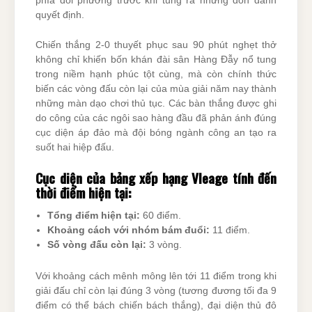
phía đối phương trước khi tung ra những đòn đánh
quyết định.
Chiến thắng 2-0 thuyết phục sau 90 phút nghẹt thở
không chỉ khiến bốn khán đài sân Hàng Đẫy nổ tung
trong niềm hạnh phúc tột cùng, mà còn chính thức
biến các vòng đấu còn lại của mùa giải năm nay thành
những màn dạo chơi thủ tục. Các bàn thắng được ghi
do công của các ngôi sao hàng đầu đã phản ánh đúng
cục diện áp đảo mà đội bóng ngành công an tạo ra
suốt hai hiệp đấu.
Cục diện của bảng xếp hạng Vleage tính đến
thời điểm hiện tại:
Tổng điểm hiện tại:
60 điểm.
Khoảng cách với nhóm bám đuổi:
11 điểm.
Số vòng đấu còn lại:
3 vòng.
Với khoảng cách mênh mông lên tới 11 điểm trong khi
giải đấu chỉ còn lại đúng 3 vòng (tương đương tối đa 9
điểm có thể bách chiến bách thắng), đại diện thủ đô