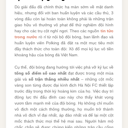
Dù giải đấu đã chính thức hạ màn sớm về mặt danh
hiệu, nhưng đối với ban huấn luyện và các cầu thủ, 3
vòng đấu còn lại hoàn toàn không phải là những trận
giao hữu vô thưởng vô phạt để thử nghiệm đội hình
hay cho các trụ cột nghỉ ngơi. Theo các nguồn
tin tức
trong nước
rò rỉ từ nội bộ đội bóng, ban lãnh đạo và
huấn luyện viên Polking đã đặt ra một mục tiêu mới
đầy thách thức cho toàn đội: Xô đổ mọi kỷ lục vô tiền
khoáng hậu của bóng đá Việt Nam.
Cụ thể, đội bóng đang hướng tới việc phá vỡ kỷ lục về
tổng số điểm số cao nhất
đạt được trong một mùa
giải và
số trận thắng nhiều nhất
– những cột mốc
vàng son từng được đại kình địch Hà Nội FC thiết lập
trước đây trong thời kỳ hoàng kim của họ. Việc duy trì
động lực thi đấu đỉnh cao này cho thấy khát vọng
vươn tầm mạnh mẽ của đội bóng. Họ không chỉ muốn
vô địch một cách thông thường, họ muốn trở thành
nhà vô địch vĩ đại nhất, áp đảo nhất và để lại một cột
mốc thách thức mọi thế hệ mai sau. Người hâm mộ
chắc chắn sẽ được chứng kiến những trận cầu cống