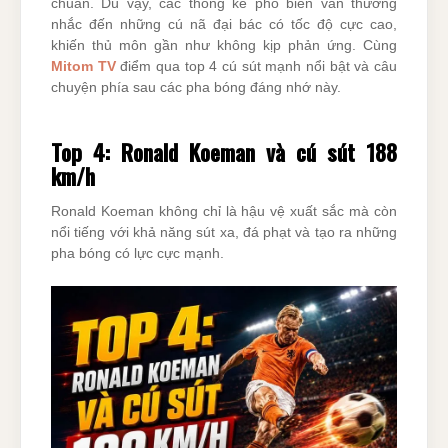
chuẩn. Dù vậy, các thống kê phổ biến vẫn thường
nhắc đến những cú nã đại bác có tốc độ cực cao,
khiến thủ môn gần như không kịp phản ứng. Cùng
Mitom TV
điểm qua top 4 cú sút mạnh nổi bật và câu
chuyện phía sau các pha bóng đáng nhớ này.
Top 4: Ronald Koeman và cú sút 188
km/h
Ronald Koeman không chỉ là hậu vệ xuất sắc mà còn
nổi tiếng với khả năng sút xa, đá phạt và tạo ra những
pha bóng có lực cực mạnh.