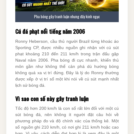
Pha bóng gây tranh luận nhưng đầy kinh ngạc
Cú đá phạt nổi tiếng năm 2006
Ronny Heberson, cầu thủ người Brazil từng khoác áo
Sporting CP, được nhiều nguồn ghi nhận với cú sút
phạt khoảng 210 đến 211 km/h trong trận đấu gặp
Naval năm 2006. Pha bóng đi cực nhanh, khiến thủ
môn gần như không thể cản phá dù hướng bóng
không quá xa vị trí đứng. Đây là lý do Ronny thường
được xếp ở vị trí số một khi nói về cú sút mạnh nhất
lịch sử bóng đá.
Vì sao con số này gây tranh luận
Tốc độ hơn 200 km/h là con số rất lớn đối với một cú
sút bóng đá, nên không ít người đặt câu hỏi về
phương pháp đo và độ chính xác của thống kê. Một
số nguồn ghi 210 km/h, có nơi ghi 211 km/h hoặc cao
hơn. Vì vậy, cách diễn đạt hợp lý là xem đây là một