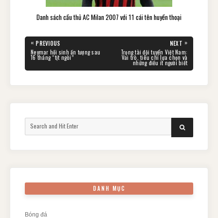
Danh sách cầu thủ AC Milan 2007 với 11 cái tên huyền thoại
«
»
PREVIOUS
NEXT
PREVIOUS
NEXT
Neymar hồi sinh ấn tượng sau
Trọng tài đội tuyển Việt Nam:
POST:
POST:
16 tháng “tịt ngòi”
Vai trò, tiêu chí lựa chọn và
những điều ít người biết
Search
SEARCH
for:
DANH MỤC
Bóng đá