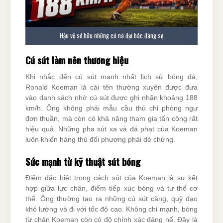
Hậu vệ sở hữu những cú nã đại bác đáng sợ
Cú sút làm nên thương hiệu
Khi nhắc đến cú sút mạnh nhất lịch sử bóng đá,
Ronald Koeman là cái tên thường xuyên được đưa
vào danh sách nhờ cú sút được ghi nhận khoảng 188
km/h. Ông không phải mẫu cầu thủ chỉ phòng ngự
đơn thuần, mà còn có khả năng tham gia tấn công rất
hiệu quả. Những pha sút xa và đá phạt của Koeman
luôn khiến hàng thủ đối phương phải dè chừng.
Sức mạnh từ kỹ thuật sút bóng
Điểm đặc biệt trong cách sút của Koeman là sự kết
hợp giữa lực chân, điểm tiếp xúc bóng và tư thế cơ
thể. Ông thường tạo ra những cú sút căng, quỹ đạo
khó lường và đi với tốc độ cao. Không chỉ mạnh, bóng
từ chân Koeman còn có độ chính xác đáng nể. Đây là