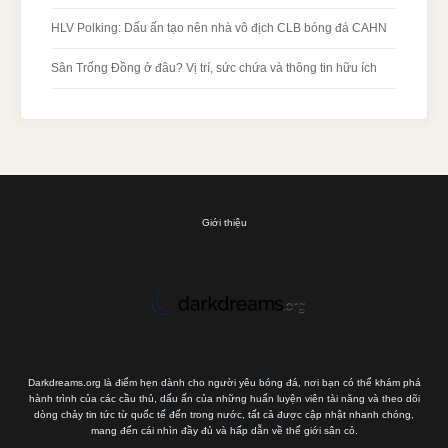
HLV Polking: Dấu ấn tạo nên nhà vô địch CLB bóng đá CAHN
Sân Trống Đồng ở đâu? Vị trí, sức chứa và thông tin hữu ích
Giới thiệu
Darkdreams.org là điểm hẹn dành cho người yêu bóng đá, nơi bạn có thể khám phá
hành trình của các cầu thủ, dấu ấn của những huấn luyện viên tài năng và theo dõi
dòng chảy tin tức từ quốc tế đến trong nước, tất cả được cập nhật nhanh chóng,
mang đến cái nhìn đầy đủ và hấp dẫn về thế giới sân cỏ.