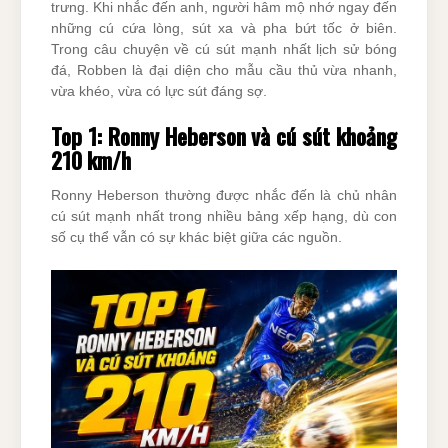
trưng. Khi nhắc đến anh, người hâm mộ nhớ ngay đến
những cú cứa lòng, sút xa và pha bứt tốc ở biên.
Trong câu chuyện về cú sút mạnh nhất lịch sử bóng
đá, Robben là đại diện cho mẫu cầu thủ vừa nhanh,
vừa khéo, vừa có lực sút đáng sợ.
Top 1: Ronny Heberson và cú sút khoảng
210 km/h
Ronny Heberson thường được nhắc đến là chủ nhân
cú sút mạnh nhất trong nhiều bảng xếp hạng, dù con
số cụ thể vẫn có sự khác biệt giữa các nguồn.