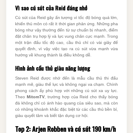
Vì sao cú sút của Reid đáng nhớ
Cú sút của Reid gây ấn tượng vì tốc độ bóng quá lớn,
khiến thủ môn có rất ít thời gian phản ứng. Những pha
bóng như vậy thường đến từ sự chuẩn bị nhanh, điểm
đặt chân trụ hợp lý và lực vung chân cực mạnh. Trong
một trận đấu tốc độ cao, cầu thủ chỉ có vài giây để
quyết định, vì vậy việc tạo ra cú sút vừa mạnh vừa
hướng về khung thành là điều không dễ.
Hình ảnh cầu thủ giàu năng lượng
Steven Reid được nhớ đến là mẫu cầu thủ thi đấu
mạnh mẽ, giàu thể lực và không ngại va chạm. Chính
phong cách ấy phù hợp với những cú sút xa uy lực.
Theo
MitomTV
, trường hợp của Reid cho thấy bóng
đá không chỉ có ánh hào quang của siêu sao, mà còn
có những khoảnh khắc đặc biệt từ các cầu thủ bền bỉ,
giàu quyết tâm và biết tận dụng cơ hội.
Top 2: Arjen Robben và cú sút 190 km/h