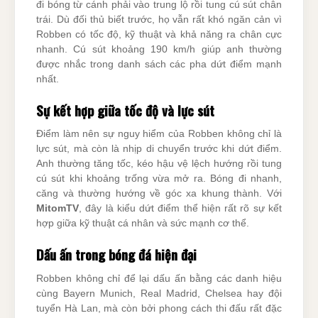
đi bóng từ cánh phải vào trung lộ rồi tung cú sút chân
trái. Dù đối thủ biết trước, họ vẫn rất khó ngăn cản vì
Robben có tốc độ, kỹ thuật và khả năng ra chân cực
nhanh. Cú sút khoảng 190 km/h giúp anh thường
được nhắc trong danh sách các pha dứt điểm mạnh
nhất.
Sự kết hợp giữa tốc độ và lực sút
Điểm làm nên sự nguy hiểm của Robben không chỉ là
lực sút, mà còn là nhịp di chuyển trước khi dứt điểm.
Anh thường tăng tốc, kéo hậu vệ lệch hướng rồi tung
cú sút khi khoảng trống vừa mở ra. Bóng đi nhanh,
căng và thường hướng về góc xa khung thành. Với
MitomTV
, đây là kiểu dứt điểm thể hiện rất rõ sự kết
hợp giữa kỹ thuật cá nhân và sức mạnh cơ thể.
Dấu ấn trong bóng đá hiện đại
Robben không chỉ để lại dấu ấn bằng các danh hiệu
cùng Bayern Munich, Real Madrid, Chelsea hay đội
tuyển Hà Lan, mà còn bởi phong cách thi đấu rất đặc