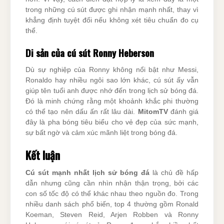
trong những cú sút được ghi nhận mạnh nhất, thay vì
khẳng định tuyệt đối nếu không xét tiêu chuẩn đo cụ
thể.
Di sản của cú sút Ronny Heberson
Dù sự nghiệp của Ronny không nổi bật như Messi,
Ronaldo hay nhiều ngôi sao lớn khác, cú sút ấy vẫn
giúp tên tuổi anh được nhớ đến trong lịch sử bóng đá.
Đó là minh chứng rằng một khoảnh khắc phi thường
có thể tạo nên dấu ấn rất lâu dài.
MitomTV
đánh giá
đây là pha bóng tiêu biểu cho vẻ đẹp của sức mạnh,
sự bất ngờ và cảm xúc mãnh liệt trong bóng đá.
Kết luận
Cú sút mạnh nhất lịch sử bóng đá
là chủ đề hấp
dẫn nhưng cũng cần nhìn nhận thận trọng, bởi các
con số tốc độ có thể khác nhau theo nguồn đo. Trong
nhiều danh sách phổ biến, top 4 thường gồm Ronald
Koeman, Steven Reid, Arjen Robben và Ronny