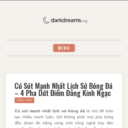
Skip
to
content
MENU
Cú Sút Mạnh Nhất Lịch Sử Bóng Đá
– 4 Pha Dứt Điểm Đáng Kinh Ngạc
CẦU THỦ
Cú sút mạnh nhất lịch sử bóng đá
là chủ đề luôn
tạo nhiều tranh luận, bởi không phải mọi pha bóng
đều được đo bằng cùng một công nghệ hay tiêu