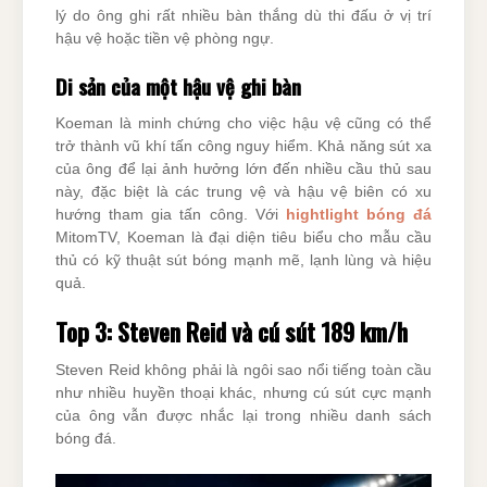
lý do ông ghi rất nhiều bàn thắng dù thi đấu ở vị trí
hậu vệ hoặc tiền vệ phòng ngự.
Di sản của một hậu vệ ghi bàn
Koeman là minh chứng cho việc hậu vệ cũng có thể
trở thành vũ khí tấn công nguy hiểm. Khả năng sút xa
của ông để lại ảnh hưởng lớn đến nhiều cầu thủ sau
này, đặc biệt là các trung vệ và hậu vệ biên có xu
hướng tham gia tấn công. Với
hightlight bóng đá
MitomTV, Koeman là đại diện tiêu biểu cho mẫu cầu
thủ có kỹ thuật sút bóng mạnh mẽ, lạnh lùng và hiệu
quả.
Top 3: Steven Reid và cú sút 189 km/h
Steven Reid không phải là ngôi sao nổi tiếng toàn cầu
như nhiều huyền thoại khác, nhưng cú sút cực mạnh
của ông vẫn được nhắc lại trong nhiều danh sách
bóng đá.